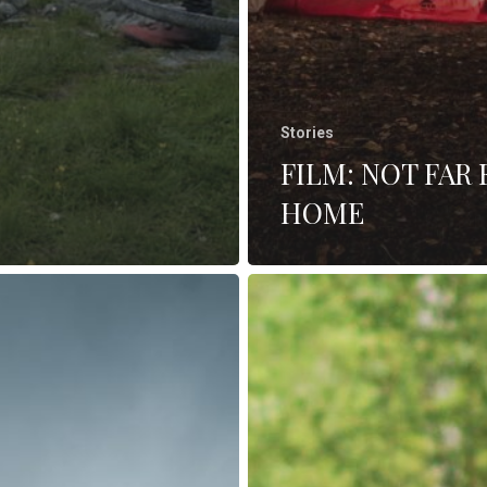
Stories
FILM: NOT FAR
HOME