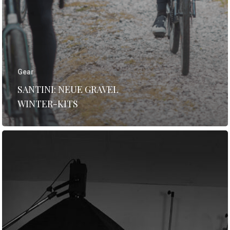
Gear
SANTINI: NEUE GRAVEL
WINTER-KITS
STORIES
INTERVIEWS
CULTURE
GEAR
REISE