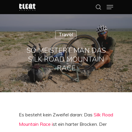
Travel
Hit enter to search or ESC to close
SO MEISTERT MAN DAS
SILK ROAD MOUNTAIN
RACE
Es besteht kein Zweifel daran: Das
Silk Road
Mountain Race i
st ein harter Brocken. Der