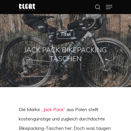
Titel
Hit enter to search or ESC to close
JACK PACK BIKEPACKING
TASCHEN
Die Marke
„Jack Pack“
aus Polen stellt
kostengünstige und zugleich durchdachte
Bikepacking-Taschen her. Doch was taugen