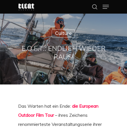
Culture
Hit enter to search or ESC to close
E.O.F.T.: ENDLICH WIEDER
RAUS!
Das Warten hat ein Ende:
die European
Outdoor Film Tour
– ihres Zeichens
renommierteste Veranstaltungsserie ihrer